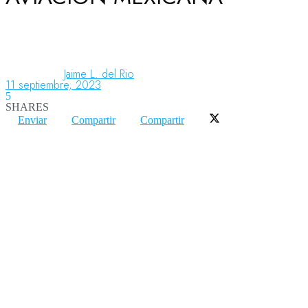
Aeronáutica
Jaime L. del Rio
11 septiembre, 2023
Aeropuertos
5
SHARES
Enviar
Compartir
Compartir
Columnistas
Organismos
Aeroespacial
Innovación