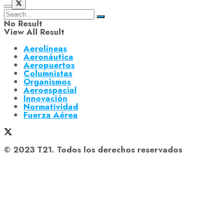
No Result
View All Result
Aerolíneas
Aeronáutica
Aeropuertos
Columnistas
Organismos
Aeroespacial
Innovación
Normatividad
Fuerza Aérea
© 2023 T21. Todos los derechos reservados