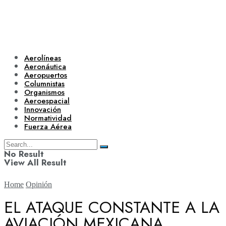
Aerolíneas
Aeronáutica
Aeropuertos
Columnistas
Organismos
Aeroespacial
Innovación
Normatividad
Fuerza Aérea
No Result
View All Result
Home
Opinión
EL ATAQUE CONSTANTE A LA
AVIACIÓN MEXICANA
Aerolíneas