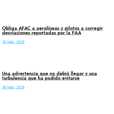
Obliga AFAC a aerolíneas y pilotos a corregir
desviaciones reportadas por la FAA
30 julio, 2026
Una advertencia que no debió llegar y una
turbulencia que ha podido evitarse
30 julio, 2026