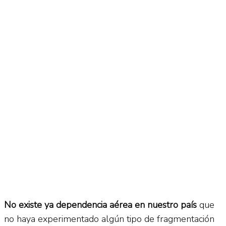
No Result
Normatividad
View All Result
Fuerza Aérea
No Result
View All Result
No existe ya dependencia aérea en nuestro país
que
no haya experimentado algún tipo de fragmentación