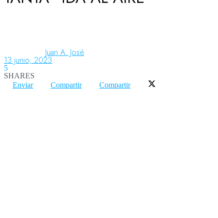
Aeronáutica
Juan A. José
13 junio, 2023
Aeropuertos
5
SHARES
Enviar
Compartir
Compartir
Columnistas
Organismos
Aeroespacial
Innovación