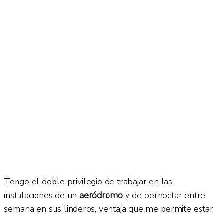
No Result
Normatividad
View All Result
Fuerza Aérea
No Result
View All Result
Tengo el doble privilegio de trabajar en las
instalaciones de un
aeródromo
y de pernoctar entre
semana en sus linderos, ventaja que me permite estar