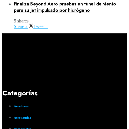
Finaliza Beyond Aero pruebas en túnel de viento
para su jet impulsado por hidrógeno
5 shares
Share
2
Tweet
1
Categorías
Aerolíneas
Aeronautica
Aeropuertos