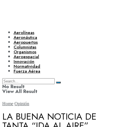
Aerolíneas
Aeronáutica
Aeropuertos
Columnistas
Organismos
Aeroespacial
Innovación
Normatividad
Fuerza Aérea
No Result
View All Result
Home
Opinión
LA BUENA NOTICIA DE
TANTA “IDA AL AIRE”
Aerolíneas