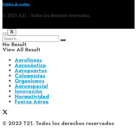
Política de cookies
© 2025 A21 - Todos los derechos reservados.
No Result
View All Result
Aerolíneas
Aeronáutica
Aeropuertos
Columnistas
Organismos
Aeroespacial
Innovación
Normatividad
Fuerza Aérea
© 2023 T21. Todos los derechos reservados