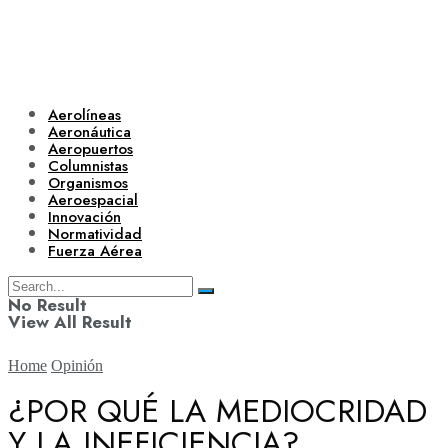
Aerolíneas
Aeronáutica
Aeropuertos
Columnistas
Organismos
Aeroespacial
Innovación
Normatividad
Fuerza Aérea
No Result
View All Result
Home
Opinión
¿POR QUÉ LA MEDIOCRIDAD
Y LA INEFICIENCIA?
Aerolíneas