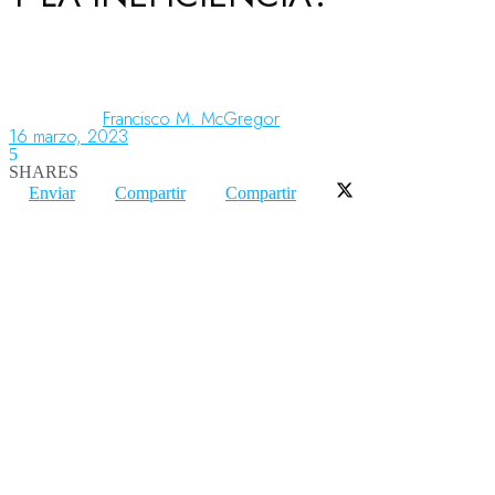
Aeronáutica
Francisco M. McGregor
16 marzo, 2023
Aeropuertos
5
SHARES
Enviar
Compartir
Compartir
Columnistas
Organismos
Aeroespacial
Innovación