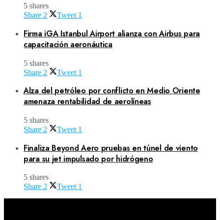
5 shares
Share
2
Tweet
1
Firma iGA Istanbul Airport alianza con Airbus para
capacitación aeronáutica
5 shares
Share
2
Tweet
1
Alza del petróleo por conflicto en Medio Oriente
amenaza rentabilidad de aerolíneas
5 shares
Share
2
Tweet
1
Finaliza Beyond Aero pruebas en túnel de viento
para su jet impulsado por hidrógeno
5 shares
Share
2
Tweet
1