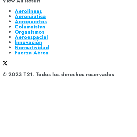
View All Result
Aerolíneas
Aeronáutica
Aeropuertos
Columnistas
Organismos
Aeroespacial
Innovación
Normatividad
Fuerza Aérea
© 2023 T21. Todos los derechos reservados