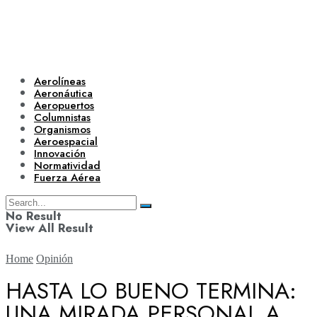
Aerolíneas
Aeronáutica
Aeropuertos
Columnistas
Organismos
Aeroespacial
Innovación
Normatividad
Fuerza Aérea
No Result
View All Result
Home
Opinión
HASTA LO BUENO TERMINA:
UNA MIRADA PERSONAL A
Aerolíneas