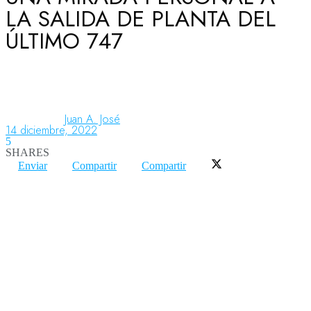
LA SALIDA DE PLANTA DEL
ÚLTIMO 747
Aeronáutica
Aeropuertos
Juan A. José
14 diciembre, 2022
5
Columnistas
SHARES
Enviar
Compartir
Compartir
Organismos
Aeroespacial
Innovación