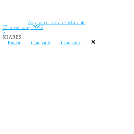
Aeronáutica
Alejandro Cobián Bustamante
17 noviembre, 2022
5
SHARES
Aeropuertos
Enviar
Compartir
Compartir
Columnistas
Organismos
Aeroespacial
Innovación