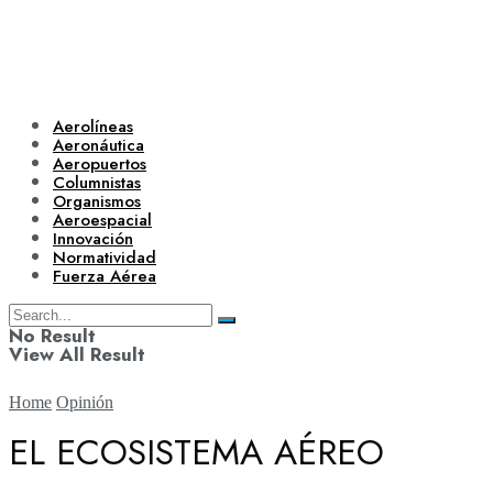
Aerolíneas
Aeronáutica
Aeropuertos
Columnistas
Organismos
Aeroespacial
Innovación
Normatividad
Fuerza Aérea
No Result
View All Result
Home
Opinión
EL ECOSISTEMA AÉREO
Aerolíneas