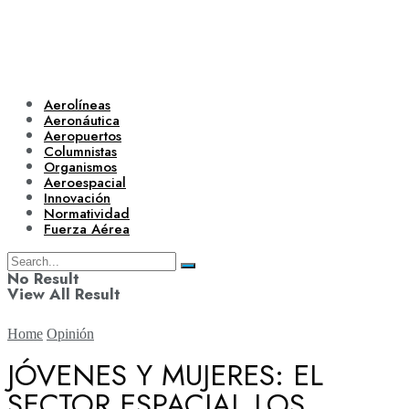
Aerolíneas
Aeronáutica
Aeropuertos
Columnistas
Organismos
Aeroespacial
Innovación
Normatividad
Fuerza Aérea
No Result
View All Result
Home
Opinión
JÓVENES Y MUJERES: EL
SECTOR ESPACIAL LOS
Aerolíneas