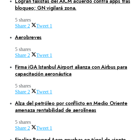
Logran taxistas del AICM acuerdo contra apps tras
bloqueo; GN vigilará zona.
5 shares
Share
2
Tweet
1
Aerobreves
5 shares
Share
2
Tweet
1
Firma iGA Istanbul Airport alianza con Airbus para
capacitación aeronáutica
5 shares
Share
2
Tweet
1
Alza del petróleo por conflicto en Medio Oriente
amenaza rentabilidad de aerolíneas
5 shares
Share
2
Tweet
1
Finaliza Beyond Aero pruebas en túnel de viento