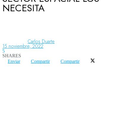
NECESITA
Aeronáutica
Aeropuertos
Carlos Duarte
15 noviembre, 2022
5
SHARES
Columnistas
Enviar
Compartir
Compartir
Organismos
Aeroespacial
Innovación