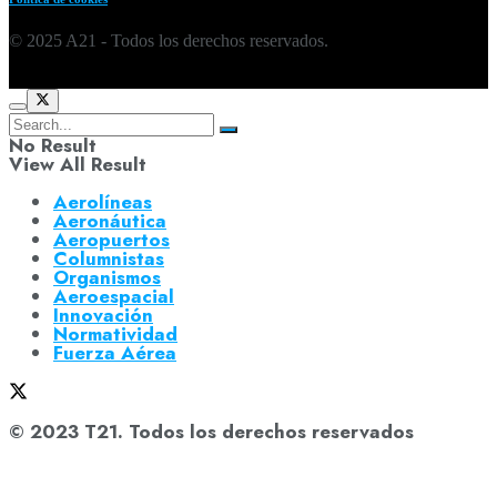
© 2025 A21 - Todos los derechos reservados.
No Result
View All Result
Aerolíneas
Aeronáutica
Aeropuertos
Columnistas
Organismos
Aeroespacial
Innovación
Normatividad
Fuerza Aérea
© 2023 T21. Todos los derechos reservados