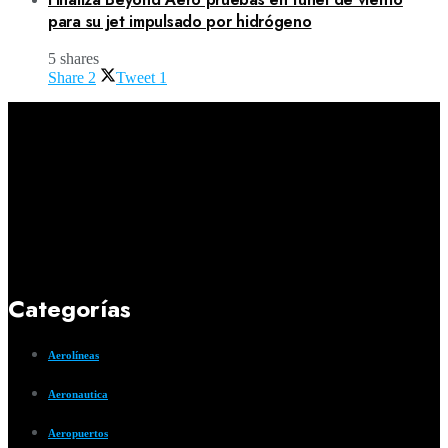
para su jet impulsado por hidrógeno
5 shares
Share
2
Tweet
1
Categorías
Aerolíneas
Aeronautica
Aeropuertos