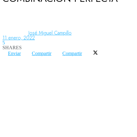
Aeronáutica
José Miguel Campillo
11 enero, 2022
Aeropuertos
5
SHARES
Enviar
Compartir
Compartir
Columnistas
Organismos
Aeroespacial
Innovación