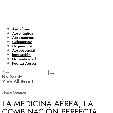
Aerolíneas
Aeronáutica
Aeropuertos
Columnistas
Organismos
Aeroespacial
Innovación
Normatividad
Fuerza Aérea
No Result
View All Result
Home
Opinión
LA MEDICINA AÉREA, LA
COMBINACIÓN PERFECTA
Aerolíneas