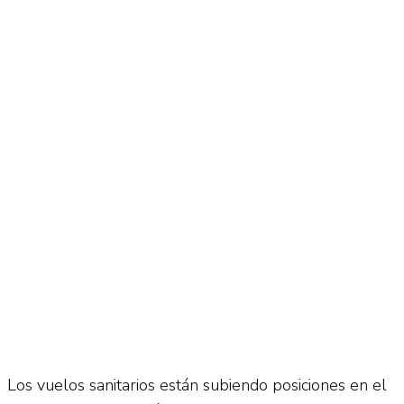
No Result
Normatividad
View All Result
Fuerza Aérea
No Result
View All Result
Los vuelos sanitarios están subiendo posiciones en el