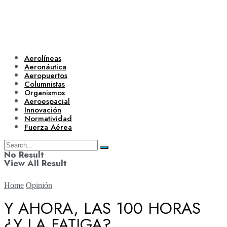
Aerolíneas
Aeronáutica
Aeropuertos
Columnistas
Organismos
Aeroespacial
Innovación
Normatividad
Fuerza Aérea
No Result
View All Result
Home
Opinión
Y AHORA, LAS 100 HORAS
¿Y LA FATIGA?
Aerolíneas