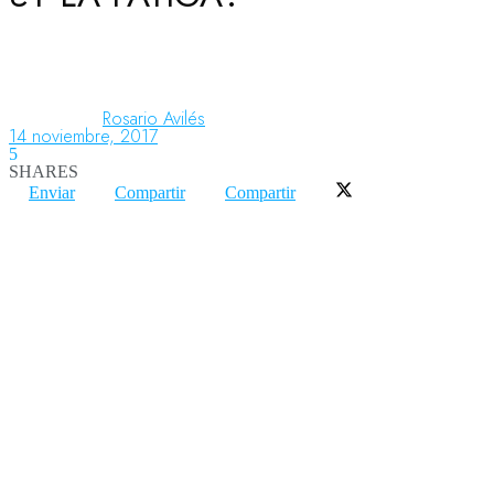
Aeronáutica
Rosario Avilés
14 noviembre, 2017
Aeropuertos
5
SHARES
Enviar
Compartir
Compartir
Columnistas
Organismos
Aeroespacial
Innovación