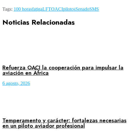
Tags:
100 horas
fatiga
LFT
OACI
pilotos
Senado
SMS
Noticias Relacionadas
Refuerza OACI la cooperación para impulsar la
aviación en África
6 agosto, 2026
Temperamento y carácter: fortalezas necesarias
en un piloto aviador profesional