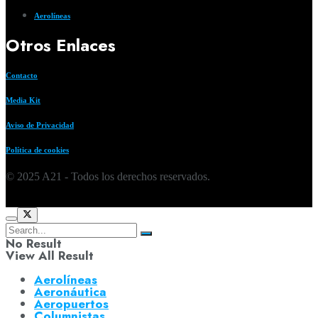
Aerolíneas
Otros Enlaces
Contacto
Media Kit
Aviso de Privacidad
Política de cookies
© 2025 A21 - Todos los derechos reservados.
No Result
View All Result
Aerolíneas
Aeronáutica
Aeropuertos
Columnistas