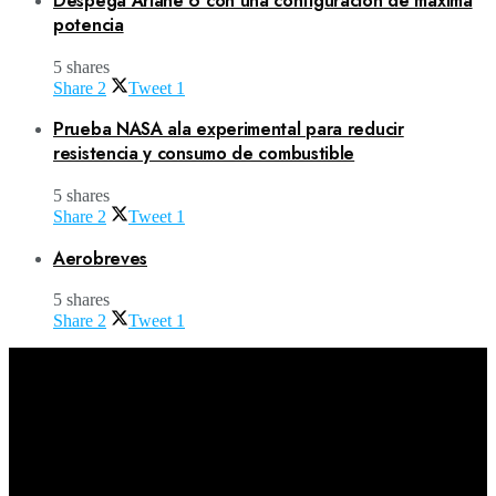
Despega Ariane 6 con una configuración de máxima
potencia
5 shares
Share
2
Tweet
1
Prueba NASA ala experimental para reducir
resistencia y consumo de combustible
5 shares
Share
2
Tweet
1
Aerobreves
5 shares
Share
2
Tweet
1