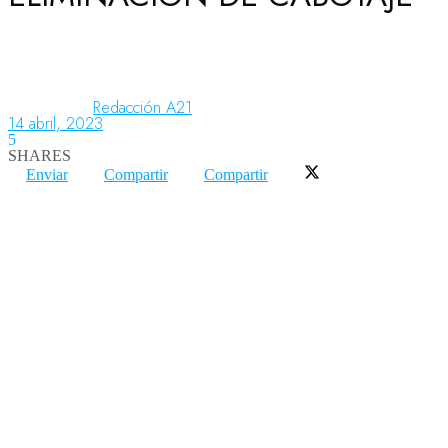
Aeronáutica
Redacción A21
14 abril, 2023
Aeropuertos
5
SHARES
Enviar
Compartir
Compartir
Columnistas
Organismos
Aeroespacial
Innovación