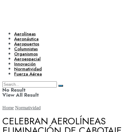
Aerolíneas
Aeronáutica
Aeropuertos
Columnistas
Organismos
Aeroespacial
Innovación
Normatividad
Fuerza Aérea
No Result
View All Result
Home
Normatividad
CELEBRAN AEROLÍNEAS
ELIMINACIÓN DE CABOTAJE
Aerolíneas