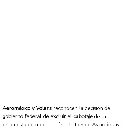
No Result
Normatividad
View All Result
Fuerza Aérea
No Result
View All Result
Aeroméxico y Volaris
reconocen la decisión del
gobierno federal de excluir el cabotaje
de la
propuesta de modificación a la Ley de Aviación Civil,