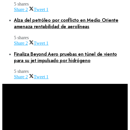
5 shares
Share
2
Tweet
1
Alza del petróleo por conflicto en Medio Oriente
amenaza rentabilidad de aerolíneas
5 shares
Share
2
Tweet
1
Finaliza Beyond Aero pruebas en túnel de viento
para su jet impulsado por hidrógeno
5 shares
Share
2
Tweet
1