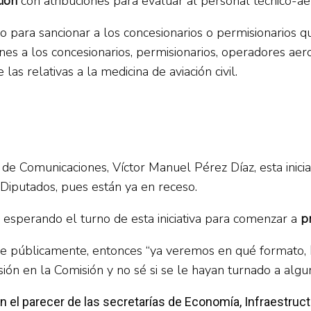
ción
con atribuciones para evaluar al personal técnico-ae
ra sancionar a los concesionarios o permisionarios que n
iones a los concesionarios, permisionarios, operadores a
 las relativas a la medicina de aviación civil.
de Comunicaciones, Víctor Manuel Pérez Díaz, esta iniciat
 Diputados, pues están ya en receso.
tá esperando el turno de esta iniciativa para comenzar a
p
utirse públicamente, entonces “ya veremos en qué formato,
ión en la Comisión y no sé si se le hayan turnado a algu
 el parecer de las secretarías de Economía, Infraestruc