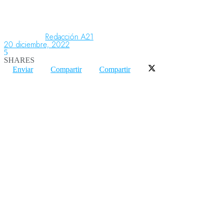
Aeronáutica
Redacción A21
20 diciembre, 2022
5
SHARES
Aeropuertos
Enviar
Compartir
Compartir
Columnistas
Organismos
Aeroespacial
Innovación