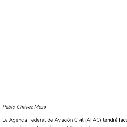
No Result
Normatividad
View All Result
Fuerza Aérea
No Result
View All Result
Pablo Chávez Meza
La Agencia Federal de Aviación Civil (AFAC)
tendrá fac