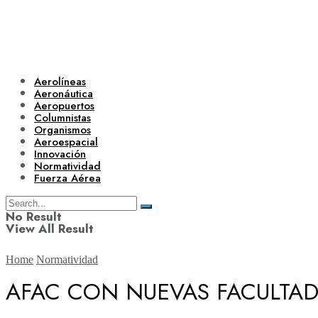
Aerolíneas
Aeronáutica
Aeropuertos
Columnistas
Organismos
Aeroespacial
Innovación
Normatividad
Fuerza Aérea
No Result
View All Result
Home
Normatividad
AFAC CON NUEVAS FACULTADE
Aerolíneas