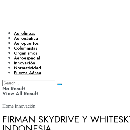
Aerolíneas
Aeronáutica
Aeropuertos
Columnistas
Organismos
Aeroespacial
Innovación
Normatividad
Fuerza Aérea
No Result
View All Result
Home
Innovación
FIRMAN SKYDRIVE Y WHITESK
INDONESIA
Aerolíneas