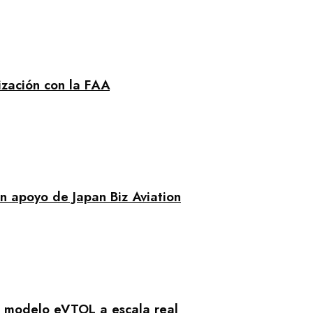
ización con la FAA
n apoyo de Japan Biz Aviation
u modelo eVTOL a escala real