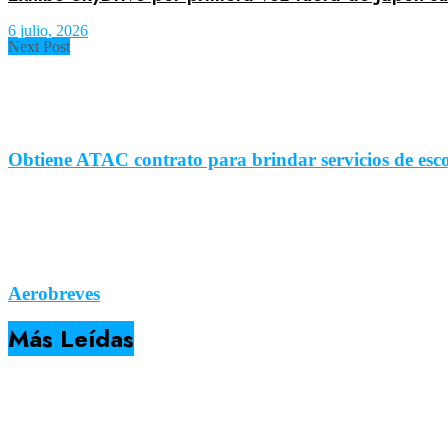
6 julio, 2026
Next Post
Obtiene ATAC contrato para brindar servicios de esco
Aerobreves
Más Leídas