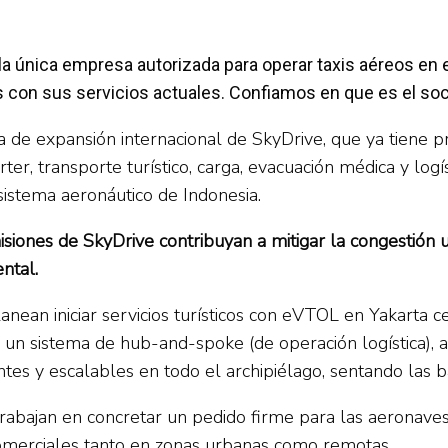
s la única empresa autorizada para operar taxis aéreos en 
con sus servicios actuales. Confiamos en que es el socio
a de expansión internacional de SkyDrive, que ya tiene p
er, transporte turístico, carga, evacuación médica y log
sistema aeronáutico de Indonesia.
iones de SkyDrive contribuyan a mitigar la congestión u
ntal.
nean iniciar servicios turísticos con eVTOL en Yakarta c
n un sistema de hub-and-spoke (de operación logística), a
ntes y escalables en todo el archipiélago, sentando las 
abajan en concretar un pedido firme para las aeronaves
 comerciales tanto en zonas urbanas como remotas.