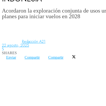
Acordaron la exploración conjunta de usos ur
planes para iniciar vuelos en 2028
Aeronáutica
Aeropuertos
Redacción A21
22 agosto, 2025
Columnistas
5
SHARES
Enviar
Compartir
Compartir
Organismos
Aeroespacial
Innovación