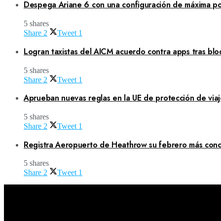
Despega Ariane 6 con una configuración de máxima po
5 shares
Share
2
Tweet
1
Logran taxistas del AICM acuerdo contra apps tras blo
5 shares
Share
2
Tweet
1
Aprueban nuevas reglas en la UE de protección de viaj
5 shares
Share
2
Tweet
1
Registra Aeropuerto de Heathrow su febrero más concu
5 shares
Share
2
Tweet
1