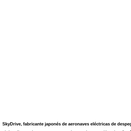
No Result
Normatividad
View All Result
Fuerza Aérea
No Result
View All Result
SkyDrive, fabricante japonés de aeronaves eléctricas de despe