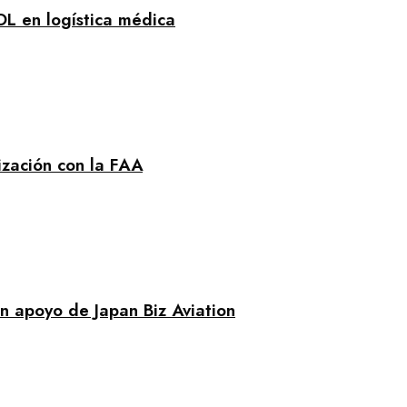
OL en logística médica
ización con la FAA
n apoyo de Japan Biz Aviation