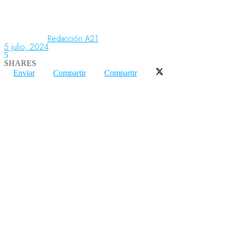
Aeronáutica
Redacción A21
5 julio, 2024
5
SHARES
Aeropuertos
Enviar
Compartir
Compartir
Columnistas
Organismos
Aeroespacial
Innovación