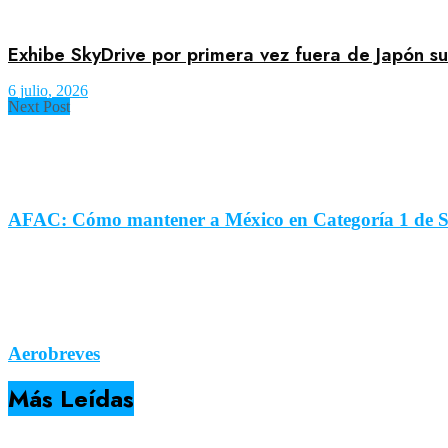
Exhibe SkyDrive por primera vez fuera de Japón s
6 julio, 2026
Next Post
AFAC: Cómo mantener a México en Categoría 1 de S
Aerobreves
Más Leídas