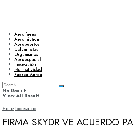
Aerolíneas
Aeronáutica
Aeropuertos
Columnistas
Organismos
Aeroespacial
Innovación
Normatividad
Fuerza Aérea
No Result
View All Result
Home
Innovación
FIRMA SKYDRIVE ACUERDO PA
Aerolíneas