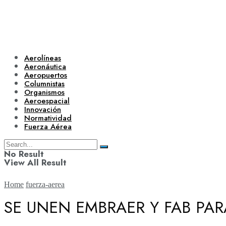
Aerolíneas
Aeronáutica
Aeropuertos
Columnistas
Organismos
Aeroespacial
Innovación
Normatividad
Fuerza Aérea
No Result
View All Result
Home
fuerza-aerea
SE UNEN EMBRAER Y FAB PAR
Aerolíneas