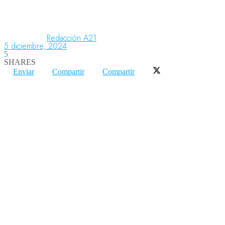
Aeronáutica
Redacción A21
5 diciembre, 2024
5
SHARES
Aeropuertos
Enviar
Compartir
Compartir
Columnistas
Organismos
Aeroespacial
Innovación