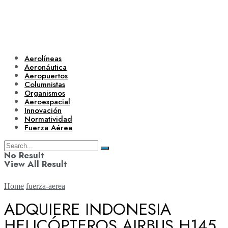
Aerolíneas
Aeronáutica
Aeropuertos
Columnistas
Organismos
Aeroespacial
Innovación
Normatividad
Fuerza Aérea
No Result
View All Result
Home
fuerza-aerea
ADQUIERE INDONESIA
HELICÓPTEROS AIRBUS H145
Aerolíneas