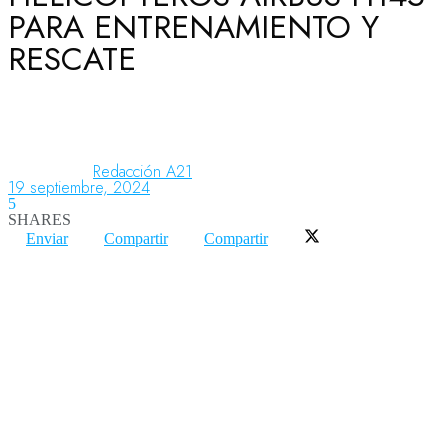
PARA ENTRENAMIENTO Y
RESCATE
Aeronáutica
Aeropuertos
Redacción A21
19 septiembre, 2024
5
Columnistas
SHARES
Enviar
Compartir
Compartir
Organismos
Aeroespacial
Innovación