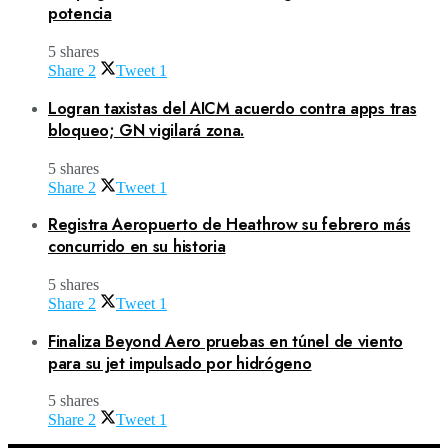
potencia
5 shares
Share
2
Tweet
1
Logran taxistas del AICM acuerdo contra apps tras
bloqueo; GN vigilará zona.
5 shares
Share
2
Tweet
1
Registra Aeropuerto de Heathrow su febrero más
concurrido en su historia
5 shares
Share
2
Tweet
1
Finaliza Beyond Aero pruebas en túnel de viento
para su jet impulsado por hidrógeno
5 shares
Share
2
Tweet
1