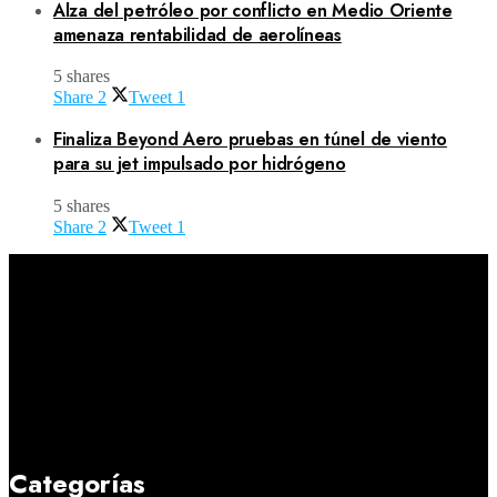
Alza del petróleo por conflicto en Medio Oriente
amenaza rentabilidad de aerolíneas
5 shares
Share
2
Tweet
1
Finaliza Beyond Aero pruebas en túnel de viento
para su jet impulsado por hidrógeno
5 shares
Share
2
Tweet
1
Categorías