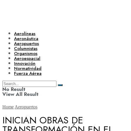
Aerolíneas
Aeronáutica
Aeropuertos
Columnistas
Organismos
Aeroespacial
Innovación
Normatividad
Fuerza Aérea
No Result
View All Result
Home
Aeropuertos
INICIAN OBRAS DE
TRANSFORMACIÓN EN EL
Aerolíneas