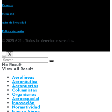
Contacto
Media Kit
Aviso de Privacidad
Política de cookies
© 2025 A21 - Todos los derechos reservados.
No Result
View All Result
Aerolíneas
Aeronáutica
Aeropuertos
Columnistas
Organismos
Aeroespacial
Innovación
Normatividad
Fuerza Aérea