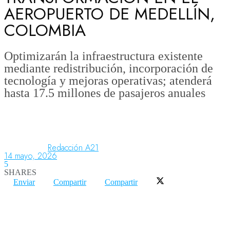
AEROPUERTO DE MEDELLÍN,
COLOMBIA
Aeronáutica
Optimizarán la infraestructura existente
mediante redistribución, incorporación de
Aeropuertos
tecnología y mejoras operativas; atenderá
hasta 17.5 millones de pasajeros anuales
Columnistas
Organismos
Redacción A21
14 mayo, 2026
5
SHARES
Aeroespacial
Enviar
Compartir
Compartir
Innovación