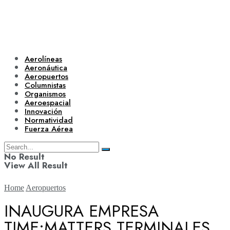
Aerolíneas
Aeronáutica
Aeropuertos
Columnistas
Organismos
Aeroespacial
Innovación
Normatividad
Fuerza Aérea
No Result
View All Result
Home
Aeropuertos
INAUGURA EMPRESA
TIME:MATTERS TERMINALES
Aerolíneas