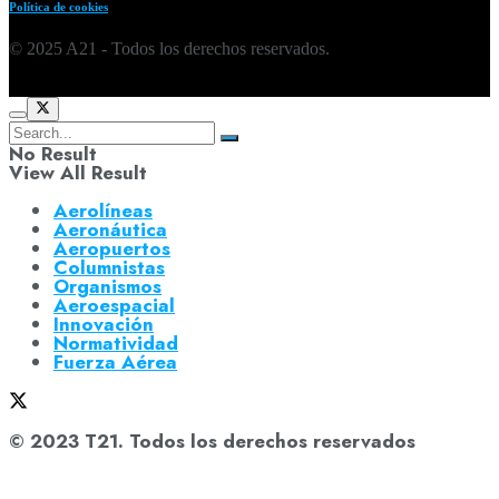
Política de cookies
© 2025 A21 - Todos los derechos reservados.
No Result
View All Result
Aerolíneas
Aeronáutica
Aeropuertos
Columnistas
Organismos
Aeroespacial
Innovación
Normatividad
Fuerza Aérea
© 2023 T21. Todos los derechos reservados