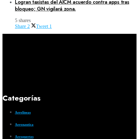
Logran taxistas del AICM acuerdo contra apps tras
bloqueo; GN vigilará zona.
5 shares
Share
2
Tweet
1
Categorías
Aerolíneas
Aeronautica
Aeropuertos