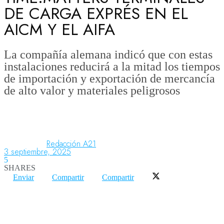
DE CARGA EXPRÉS EN EL
AICM Y EL AIFA
Aeronáutica
La compañía alemana indicó que con estas
instalaciones reducirá a la mitad los tiempos
Aeropuertos
de importación y exportación de mercancía
de alto valor y materiales peligrosos
Columnistas
Organismos
Redacción A21
3 septiembre, 2025
5
SHARES
Aeroespacial
Enviar
Compartir
Compartir
Innovación