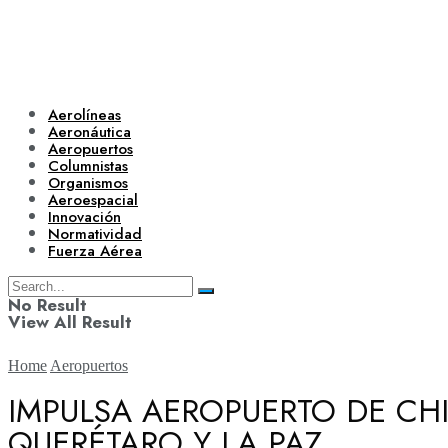
Aerolíneas
Aeronáutica
Aeropuertos
Columnistas
Organismos
Aeroespacial
Innovación
Normatividad
Fuerza Aérea
No Result
View All Result
Home
Aeropuertos
IMPULSA AEROPUERTO DE CH
QUERÉTARO Y LA PAZ
Aerolíneas