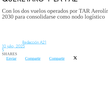
Con los dos vuelos operados por TAR Aerolín
2030 para consolidarse como nodo logístico
Aeronáutica
Aeropuertos
Redacción A21
10 julio, 2025
Columnistas
5
SHARES
Enviar
Compartir
Compartir
Organismos
Aeroespacial
Innovación