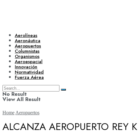
Aerolíneas
Aeronáutica
Aeropuertos
Columnistas
Organismos
Aeroespacial
Innovación
Normatividad
Fuerza Aérea
No Result
View All Result
Home
Aeropuertos
ALCANZA AEROPUERTO REY K
Aerolíneas