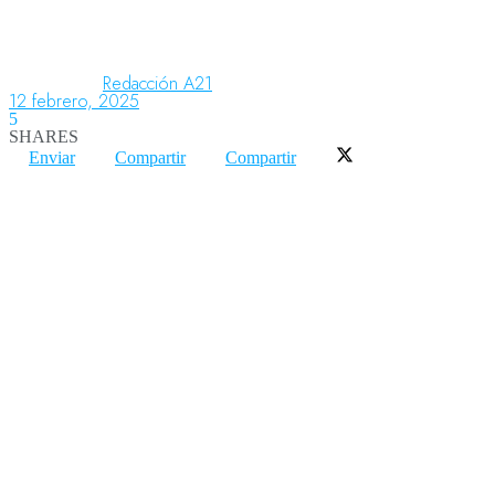
Aeronáutica
Redacción A21
12 febrero, 2025
5
SHARES
Aeropuertos
Enviar
Compartir
Compartir
Columnistas
Organismos
Aeroespacial
Innovación