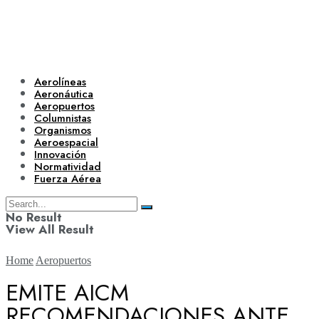
Aerolíneas
Aeronáutica
Aeropuertos
Columnistas
Organismos
Aeroespacial
Innovación
Normatividad
Fuerza Aérea
No Result
View All Result
Home
Aeropuertos
EMITE AICM
RECOMENDACIONES ANTE
Aerolíneas