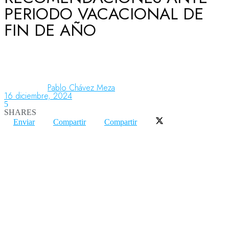
PERIODO VACACIONAL DE
FIN DE AÑO
Aeronáutica
Aeropuertos
Pablo Chávez Meza
16 diciembre, 2024
5
Columnistas
SHARES
Enviar
Compartir
Compartir
Organismos
Aeroespacial
Innovación