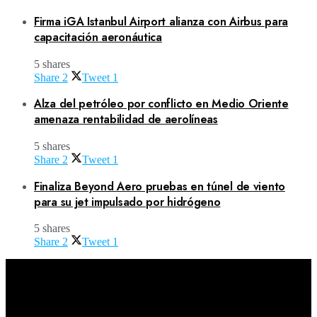
Firma iGA Istanbul Airport alianza con Airbus para
capacitación aeronáutica
5 shares
Share
2
Tweet
1
Alza del petróleo por conflicto en Medio Oriente
amenaza rentabilidad de aerolíneas
5 shares
Share
2
Tweet
1
Finaliza Beyond Aero pruebas en túnel de viento
para su jet impulsado por hidrógeno
5 shares
Share
2
Tweet
1