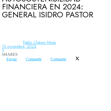
FINANCIERA EN 2024:
GENERAL ISIDRO PASTOR
Aeronáutica
Aeropuertos
Pablo Chávez Meza
15 noviembre, 2024
5
Columnistas
SHARES
Enviar
Compartir
Compartir
Organismos
Aeroespacial
Innovación