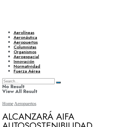
Aerolíneas
Aeronáutica
Aeropuertos
Columnistas
Organismos
Aeroespacial
Innovación
Normatividad
Fuerza Aérea
No Result
View All Result
Home
Aeropuertos
ALCANZARÁ AIFA
AUTOSOSTENIBILIDAD
Aerolíneas