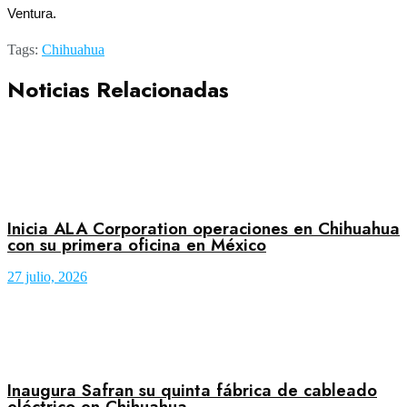
Ventura.
Tags:
Chihuahua
Noticias Relacionadas
Inicia ALA Corporation operaciones en Chihuahua
con su primera oficina en México
27 julio, 2026
Inaugura Safran su quinta fábrica de cableado
eléctrico en Chihuahua