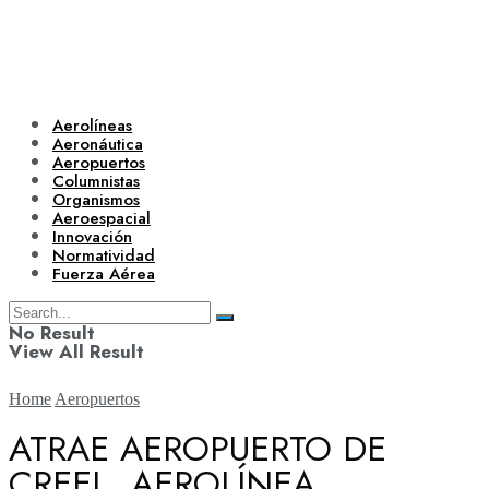
Aerolíneas
Aeronáutica
Aeropuertos
Columnistas
Organismos
Aeroespacial
Innovación
Normatividad
Fuerza Aérea
No Result
View All Result
Home
Aeropuertos
ATRAE AEROPUERTO DE
CREEL, AEROLÍNEA
Aerolíneas