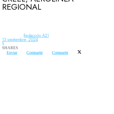
REGIONAL
Aeronáutica
Aeropuertos
Redacción A21
13 septiembre, 2024
5
SHARES
Columnistas
Enviar
Compartir
Compartir
Organismos
Aeroespacial
Innovación