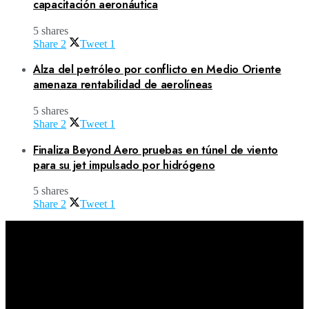
capacitación aeronáutica
5 shares
Share
2
Tweet
1
Alza del petróleo por conflicto en Medio Oriente
amenaza rentabilidad de aerolíneas
5 shares
Share
2
Tweet
1
Finaliza Beyond Aero pruebas en túnel de viento
para su jet impulsado por hidrógeno
5 shares
Share
2
Tweet
1