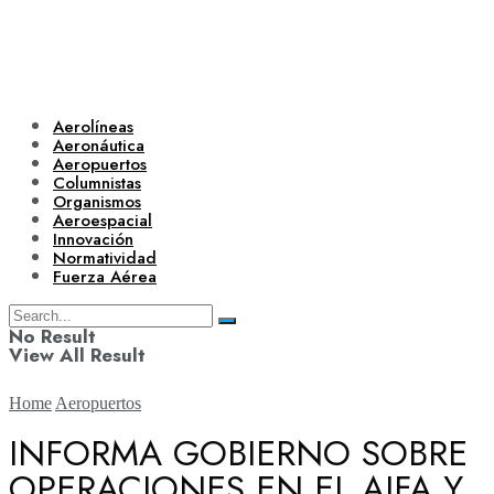
Aerolíneas
Aeronáutica
Aeropuertos
Columnistas
Organismos
Aeroespacial
Innovación
Normatividad
Fuerza Aérea
No Result
View All Result
Home
Aeropuertos
INFORMA GOBIERNO SOBRE
OPERACIONES EN EL AIFA Y
Aerolíneas