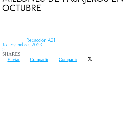
OCTUBRE
Aeronáutica
Aeropuertos
Redacción A21
15 noviembre, 2023
5
SHARES
Columnistas
Enviar
Compartir
Compartir
Organismos
Aeroespacial
Innovación