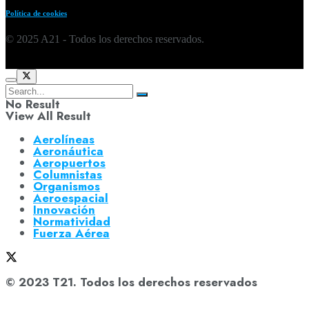
Política de cookies
© 2025 A21 - Todos los derechos reservados.
No Result
View All Result
Aerolíneas
Aeronáutica
Aeropuertos
Columnistas
Organismos
Aeroespacial
Innovación
Normatividad
Fuerza Aérea
© 2023 T21. Todos los derechos reservados