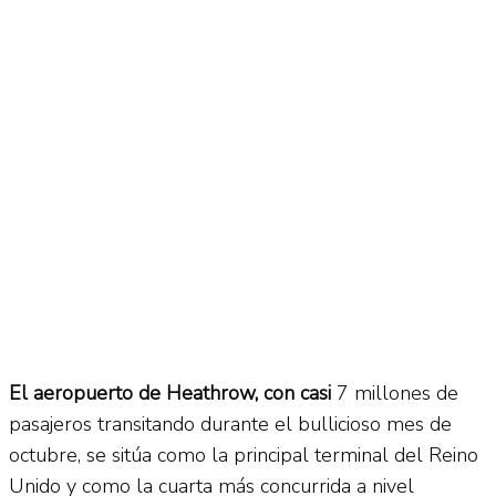
No Result
Normatividad
View All Result
Fuerza Aérea
No Result
View All Result
El aeropuerto de Heathrow, con casi
7 millones de
pasajeros transitando durante el bullicioso mes de
octubre, se sitúa como la principal terminal del Reino
Unido y como la cuarta más concurrida a nivel