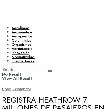
Aerolíneas
Aeronáutica
Aeropuertos
Columnistas
Organismos
Aeroespacial
Innovación
Normatividad
Fuerza Aérea
No Result
View All Result
Home
Aeropuertos
REGISTRA HEATHROW 7
MILLONES DE PASAJEROS EN
Aerolíneas