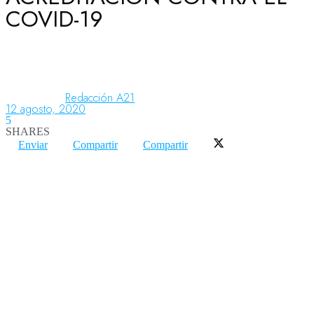
COVID-19
Aeronáutica
Aeropuertos
Redacción A21
12 agosto, 2020
5
SHARES
Columnistas
Enviar
Compartir
Compartir
Organismos
Aeroespacial
Innovación