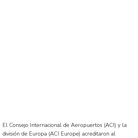
No Result
Normatividad
View All Result
Fuerza Aérea
No Result
View All Result
El Consejo Internacional de Aeropuertos (ACI) y la
división de Europa (ACI Europe) acreditaron al