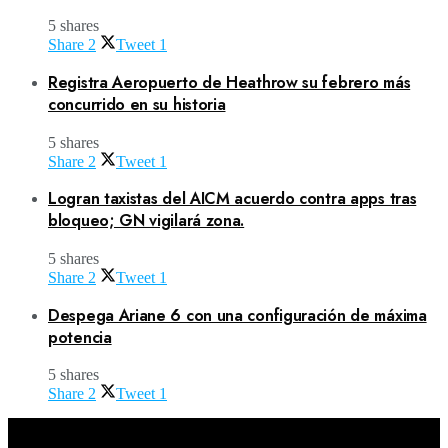
5 shares
Share
2
Tweet
1
Registra Aeropuerto de Heathrow su febrero más
concurrido en su historia
5 shares
Share
2
Tweet
1
Logran taxistas del AICM acuerdo contra apps tras
bloqueo; GN vigilará zona.
5 shares
Share
2
Tweet
1
Despega Ariane 6 con una configuración de máxima
potencia
5 shares
Share
2
Tweet
1