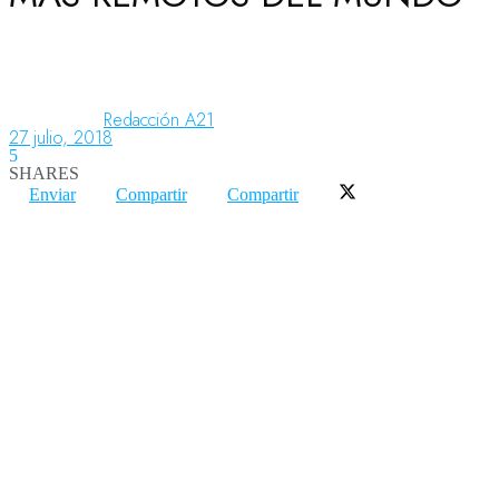
Aeronáutica
Redacción A21
27 julio, 2018
Aeropuertos
5
SHARES
Enviar
Compartir
Compartir
Columnistas
Organismos
Aeroespacial
Innovación