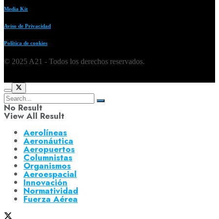
Media Kit
Aviso de Privacidad
Política de cookies
© 2025 A21 - Todos los derechos reservados.
No Result
View All Result
Aerolíneas
Aeronáutica
Aeropuertos
Columnistas
Organismos
Aeroespacial
Innovación
Normatividad
Fuerza Aérea