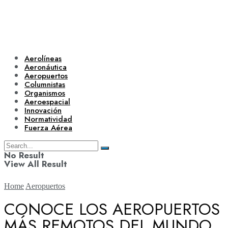
Aerolíneas
Aeronáutica
Aeropuertos
Columnistas
Organismos
Aeroespacial
Innovación
Normatividad
Fuerza Aérea
No Result
View All Result
Home
Aeropuertos
CONOCE LOS AEROPUERTOS
MÁS REMOTOS DEL MUNDO
Aerolíneas