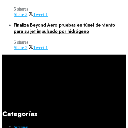
5 shares
Share
2
Tweet
1
Finaliza Beyond Aero pruebas en túnel de viento
para su jet impulsado por hidrógeno
5 shares
Share
2
Tweet
1
Categorías
Aerolíneas