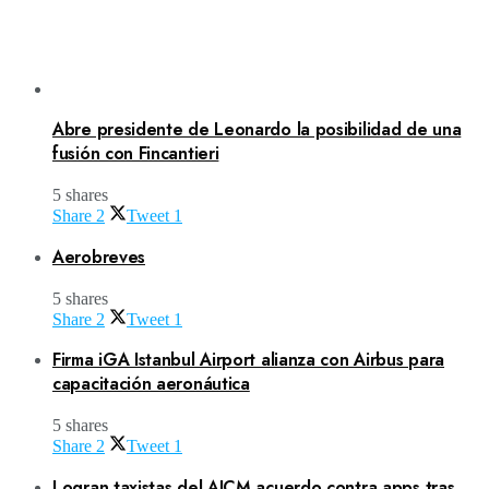
Abre presidente de Leonardo la posibilidad de una
fusión con Fincantieri
5 shares
Share
2
Tweet
1
Aerobreves
5 shares
Share
2
Tweet
1
Firma iGA Istanbul Airport alianza con Airbus para
capacitación aeronáutica
5 shares
Share
2
Tweet
1
Logran taxistas del AICM acuerdo contra apps tras