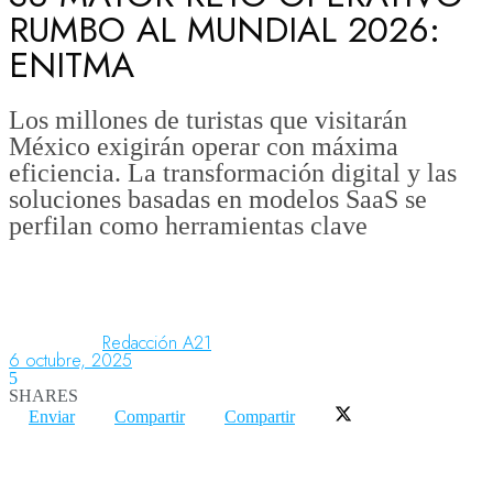
RUMBO AL MUNDIAL 2026:
ENITMA
Aeronáutica
Los millones de turistas que visitarán
México exigirán operar con máxima
Aeropuertos
eficiencia. La transformación digital y las
soluciones basadas en modelos SaaS se
perfilan como herramientas clave
Columnistas
Organismos
Redacción A21
6 octubre, 2025
Aeroespacial
5
SHARES
Enviar
Compartir
Compartir
Innovación