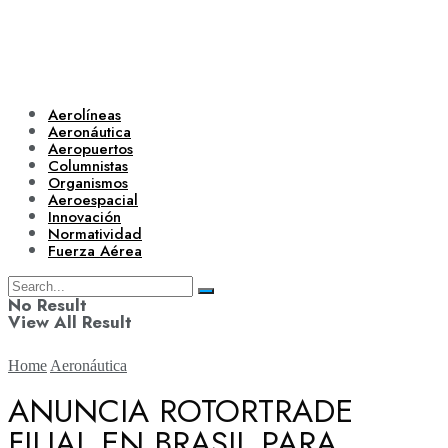
Aerolíneas
Aeronáutica
Aeropuertos
Columnistas
Organismos
Aeroespacial
Innovación
Normatividad
Fuerza Aérea
No Result
View All Result
Home
Aeronáutica
ANUNCIA ROTORTRADE
FILIAL EN BRASIL PARA
Aerolíneas