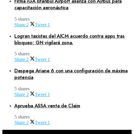
Firma iGA Istanbul Airport alianza con Airbus para
capacitación aeronáutica
5 shares
Share
2
Tweet
1
Logran taxistas del AICM acuerdo contra apps tras
bloqueo; GN vigilará zona.
5 shares
Share
2
Tweet
1
Despega Ariane 6 con una configuración de máxima
potencia
5 shares
Share
2
Tweet
1
Aprueba ASSA venta de Claim
5 shares
Share
2
Tweet
1