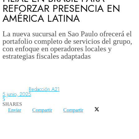
REFORZAR PRESENCIA EN
AMÉRICA LATINA
Aeronáutica
La nueva sucursal en Sao Paulo ofrecerá el
portafolio completo de servicios del grupo,
Aeropuertos
con enfoque en operadores locales y
estrategias fiscales adaptadas
Columnistas
Organismos
Redacción A21
5 junio, 2025
5
SHARES
Aeroespacial
Enviar
Compartir
Compartir
Innovación