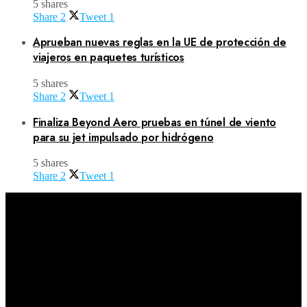
5 shares
Share
2
Tweet
1
Aprueban nuevas reglas en la UE de protección de
viajeros en paquetes turísticos
5 shares
Share
2
Tweet
1
Finaliza Beyond Aero pruebas en túnel de viento
para su jet impulsado por hidrógeno
5 shares
Share
2
Tweet
1