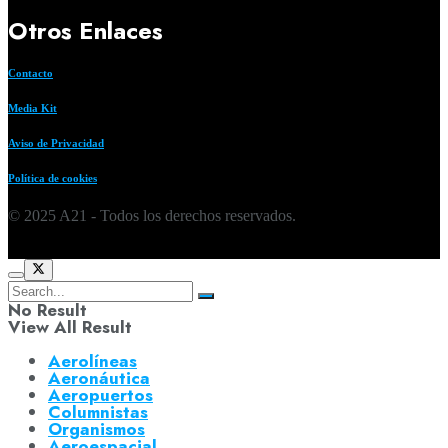
Otros Enlaces
Contacto
Media Kit
Aviso de Privacidad
Política de cookies
© 2025 A21 - Todos los derechos reservados.
No Result
View All Result
Aerolíneas
Aeronáutica
Aeropuertos
Columnistas
Organismos
Aeroespacial