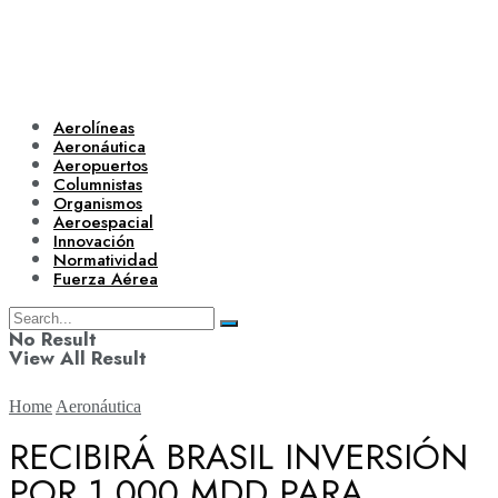
Aerolíneas
Aeronáutica
Aeropuertos
Columnistas
Organismos
Aeroespacial
Innovación
Normatividad
Fuerza Aérea
No Result
View All Result
Home
Aeronáutica
RECIBIRÁ BRASIL INVERSIÓN
POR 1,000 MDD PARA
Aerolíneas