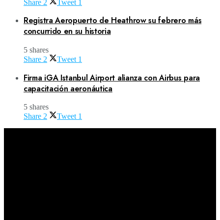
Share
2
Tweet
1
Registra Aeropuerto de Heathrow su febrero más
concurrido en su historia
5 shares
Share
2
Tweet
1
Firma iGA Istanbul Airport alianza con Airbus para
capacitación aeronáutica
5 shares
Share
2
Tweet
1