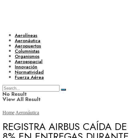
Aerolíneas
Aeronáutica
Aeropuertos
Columnistas
Organismos
Aeroespacial
Innovación
Normatividad
Fuerza Aérea
No Result
View All Result
Home
Aeronáutica
REGISTRA AIRBUS CAÍDA DE
8% EN ENTREGAS DURANTE
Aerolíneas