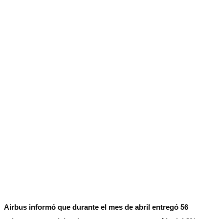
No Result
Normatividad
View All Result
Fuerza Aérea
No Result
View All Result
Airbus informó que durante el mes de abril entregó 56