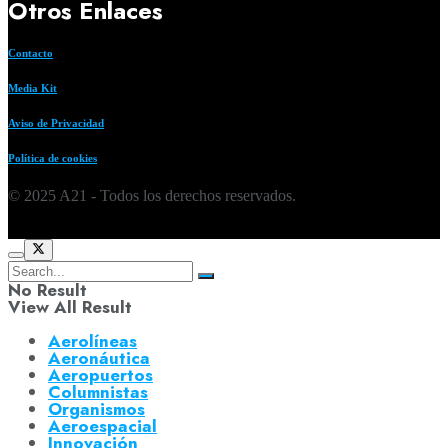
Otros Enlaces
Contacto
Media Kit
Aviso de Privacidad
Política de cookies
© 2025 A21 - Todos los derechos reservados.
No Result
View All Result
Aerolíneas
Aeronáutica
Aeropuertos
Columnistas
Organismos
Aeroespacial
Innovación