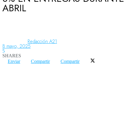
ABRIL
Aeronáutica
Aeropuertos
Redacción A21
8 mayo, 2025
5
SHARES
Columnistas
Enviar
Compartir
Compartir
Organismos
Aeroespacial
Innovación