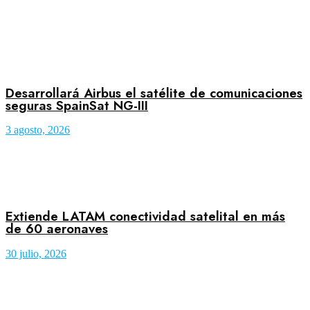
Desarrollará Airbus el satélite de comunicaciones
seguras SpainSat NG-III
3 agosto, 2026
Extiende LATAM conectividad satelital en más
de 60 aeronaves
30 julio, 2026