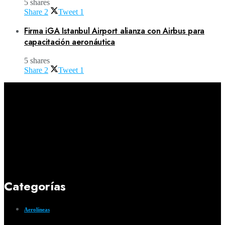
5 shares
Share
2
Tweet
1
Firma iGA Istanbul Airport alianza con Airbus para
capacitación aeronáutica
5 shares
Share
2
Tweet
1
Categorías
Aerolíneas