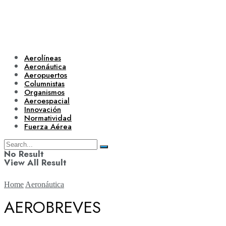
Aerolíneas
Aeronáutica
Aeropuertos
Columnistas
Organismos
Aeroespacial
Innovación
Normatividad
Fuerza Aérea
No Result
View All Result
Home
Aeronáutica
AEROBREVES
Aerolíneas