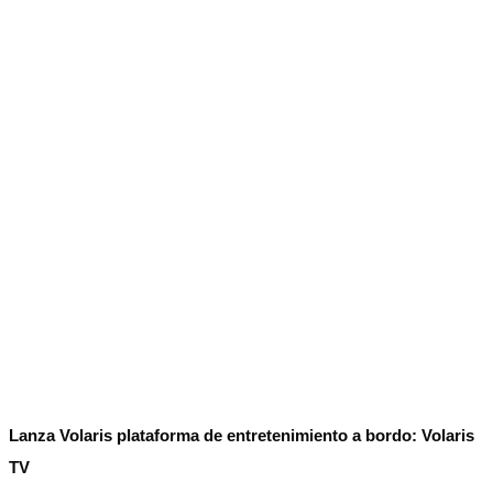
No Result
Normatividad
View All Result
Fuerza Aérea
No Result
View All Result
Lanza Volaris plataforma de entretenimiento a bordo: Volaris
TV