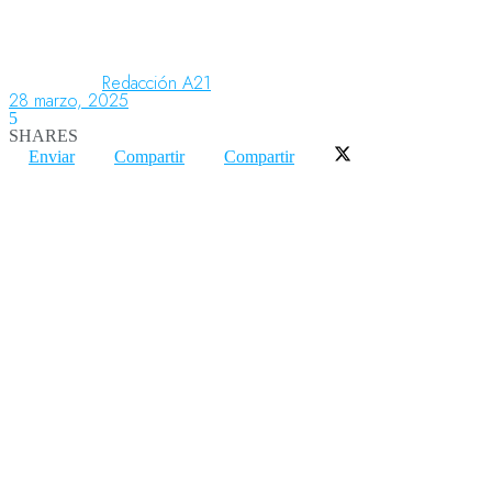
Aeronáutica
Redacción A21
28 marzo, 2025
5
SHARES
Aeropuertos
Enviar
Compartir
Compartir
Columnistas
Organismos
Aeroespacial
Innovación