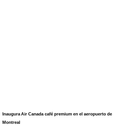
No Result
Normatividad
View All Result
Fuerza Aérea
No Result
View All Result
Inaugura Air Canada café premium en el aeropuerto de
Montreal