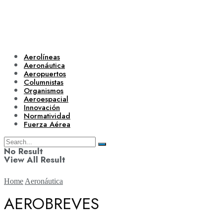
Aerolíneas
Aeronáutica
Aeropuertos
Columnistas
Organismos
Aeroespacial
Innovación
Normatividad
Fuerza Aérea
No Result
View All Result
Home
Aeronáutica
AEROBREVES
Aerolíneas