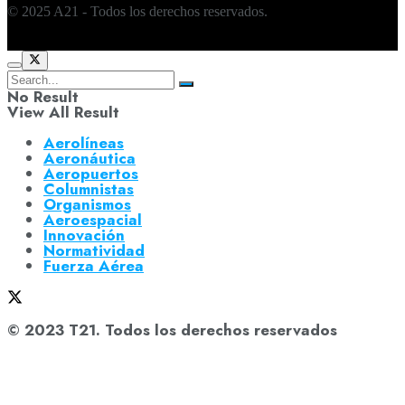
© 2025 A21 - Todos los derechos reservados.
No Result
View All Result
Aerolíneas
Aeronáutica
Aeropuertos
Columnistas
Organismos
Aeroespacial
Innovación
Normatividad
Fuerza Aérea
© 2023 T21. Todos los derechos reservados