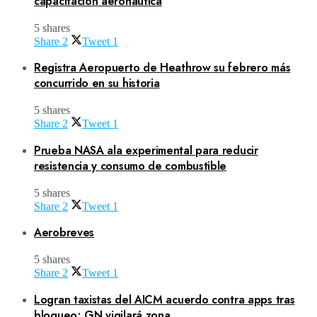
capacitación aeronáutica
5 shares
Share
2
Tweet
1
Registra Aeropuerto de Heathrow su febrero más
concurrido en su historia
5 shares
Share
2
Tweet
1
Prueba NASA ala experimental para reducir
resistencia y consumo de combustible
5 shares
Share
2
Tweet
1
Aerobreves
5 shares
Share
2
Tweet
1
Logran taxistas del AICM acuerdo contra apps tras
bloqueo; GN vigilará zona.