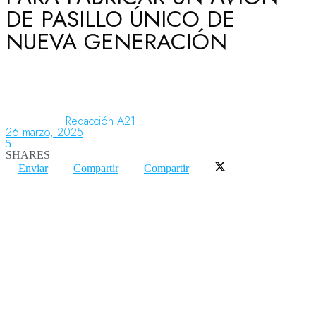
DE PASILLO ÚNICO DE
NUEVA GENERACIÓN
Aeronáutica
Aeropuertos
Redacción A21
26 marzo, 2025
5
Columnistas
SHARES
Enviar
Compartir
Compartir
Organismos
Aeroespacial
Innovación