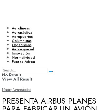
Aerolíneas
Aeronáutica
Aeropuertos
Columnistas
Organismos
Aeroespacial
Innovación
Normatividad
Fuerza Aérea
No Result
View All Result
Home
Aeronáutica
PRESENTA AIRBUS PLANES
PARA FABRICAR UN AVIÓN
Aerolíneas