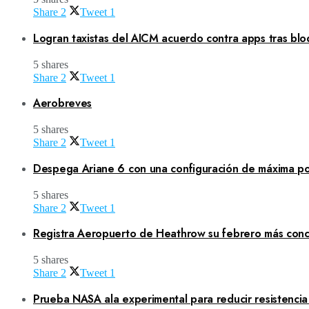
Share
2
Tweet
1
Logran taxistas del AICM acuerdo contra apps tras blo
5 shares
Share
2
Tweet
1
Aerobreves
5 shares
Share
2
Tweet
1
Despega Ariane 6 con una configuración de máxima po
5 shares
Share
2
Tweet
1
Registra Aeropuerto de Heathrow su febrero más concu
5 shares
Share
2
Tweet
1
Prueba NASA ala experimental para reducir resistenci