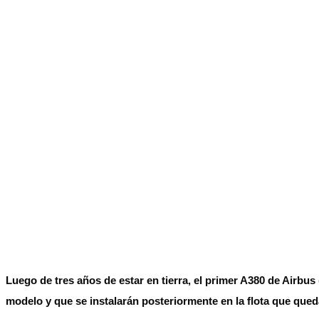
No Result
Normatividad
View All Result
Fuerza Aérea
No Result
View All Result
Luego de tres años de estar en tierra, el primer A380 de Airbu
modelo y que se instalarán posteriormente en la flota que qued