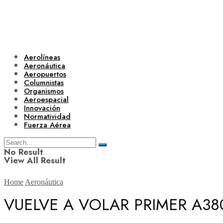
Aerolíneas
Aeronáutica
Aeropuertos
Columnistas
Organismos
Aeroespacial
Innovación
Normatividad
Fuerza Aérea
No Result
View All Result
Home
Aeronáutica
VUELVE A VOLAR PRIMER A38
Aerolíneas