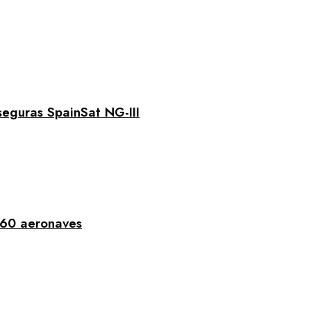
seguras SpainSat NG-III
 60 aeronaves