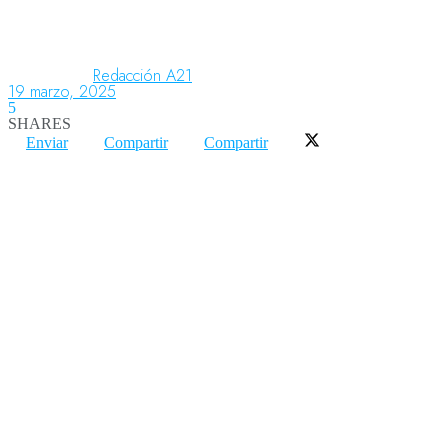
Aeronáutica
Redacción A21
19 marzo, 2025
5
SHARES
Aeropuertos
Enviar
Compartir
Compartir
Columnistas
Organismos
Aeroespacial
Innovación