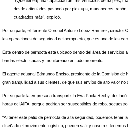
“(Que tienen) una capacidad de tres vehículos de 53 pies, má
desde articulados pasando por pick ups, mudanceros, rabón, t
cuadrados más”, explicó.
Por su parte, el Teniente Coronel Antonio López Ramírez, director 
las operaciones de seguridad del aeropuerto, que es una de las car
Este centro de pernocta está ubicado dentro del área de servicios a
bardas electrificadas y monitoreado en todo momento.
El agente aduanal Edmundo Enciso, presidente de la Comisión de N
gran tranquilidad a sus clientes, de que sus envíos de alto valor no
Por su parte la empresaria transportista Eva Paola Rechy, destacó 
horas del AIFA, porque podrían ser susceptibles de robo, secuestro,
“Al tener este patio de pernocta de alta seguridad, podemos tener 
diseñado el movimiento logístico, pueden salir y nosotros tenemos la