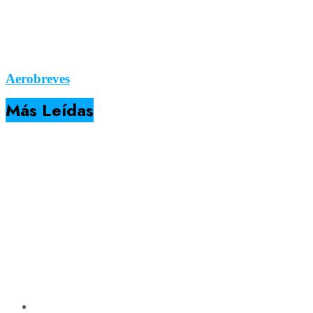
Aerobreves
Más Leídas