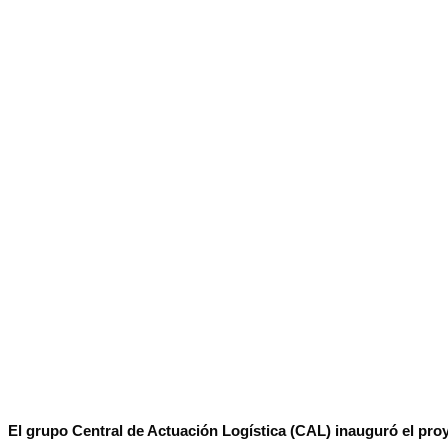
No Result
Normatividad
View All Result
Fuerza Aérea
No Result
View All Result
El grupo Central de Actuación Logística (CAL) inauguró el pro