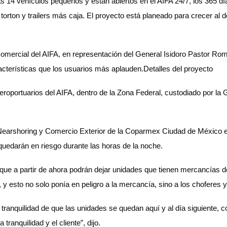
s 14 vehículos pequeños y están abiertos en el AIFA 24/7, los 365 día
orton y trailers más caja. El proyecto está planeado para crecer al 
Comercial del AIFA, en representación del General Isidoro Pastor Rom
acterísticas que los usuarios más aplauden.Detalles del proyecto
eroportuarios del AIFA, dentro de la Zona Federal, custodiado por la 
earshoring y Comercio Exterior de la Coparmex Ciudad de México exp
 quedarán en riesgo durante las horas de la noche.
que a partir de ahora podrán dejar unidades que tienen mercancías de
 y esto no solo ponía en peligro a la mercancía, sino a los choferes y
la tranquilidad de que las unidades se quedan aquí y al día siguient
 tranquilidad y el cliente”, dijo.