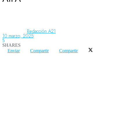
Aeronáutica
Redacción A21
10 marzo, 2025
Aeropuertos
5
SHARES
Enviar
Compartir
Compartir
Columnistas
Organismos
Aeroespacial
Innovación