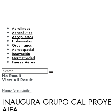
Aerolíneas
Aeronáutica
Aeropuertos
Columnistas
Organismos
Aeroespacial
Innovación
Normatividad
Fuerza Aérea
No Result
View All Result
Home
Aeronáutica
INAUGURA GRUPO CAL PROYE
AIFA
Aerolíneas