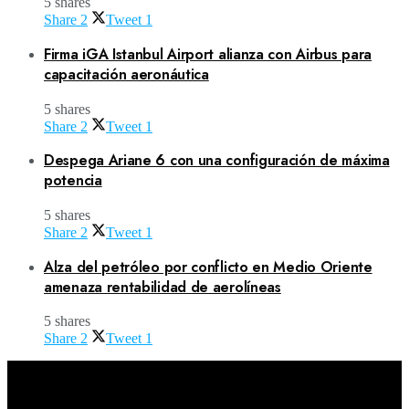
5 shares
Share
2
Tweet
1
Firma iGA Istanbul Airport alianza con Airbus para
capacitación aeronáutica
5 shares
Share
2
Tweet
1
Despega Ariane 6 con una configuración de máxima
potencia
5 shares
Share
2
Tweet
1
Alza del petróleo por conflicto en Medio Oriente
amenaza rentabilidad de aerolíneas
5 shares
Share
2
Tweet
1