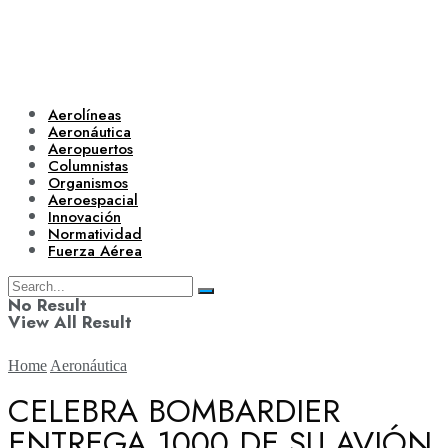
Aerolíneas
Aeronáutica
Aeropuertos
Columnistas
Organismos
Aeroespacial
Innovación
Normatividad
Fuerza Aérea
No Result
View All Result
Home
Aeronáutica
CELEBRA BOMBARDIER
ENTREGA 1000 DE SU AVIÓN
Aerolíneas