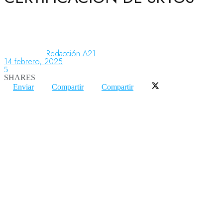
Aeronáutica
Redacción A21
14 febrero, 2025
Aeropuertos
5
SHARES
Enviar
Compartir
Compartir
Columnistas
Organismos
Aeroespacial
Innovación