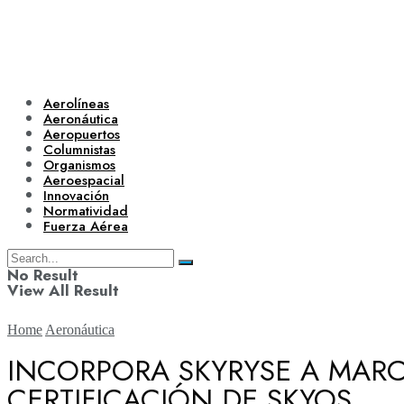
Aerolíneas
Aeronáutica
Aeropuertos
Columnistas
Organismos
Aeroespacial
Innovación
Normatividad
Fuerza Aérea
No Result
View All Result
Home
Aeronáutica
INCORPORA SKYRYSE A MAR
CERTIFICACIÓN DE SKYOS
Aerolíneas