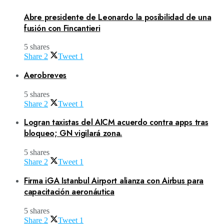
Abre presidente de Leonardo la posibilidad de una
fusión con Fincantieri
5 shares
Share
2
Tweet
1
Aerobreves
5 shares
Share
2
Tweet
1
Logran taxistas del AICM acuerdo contra apps tras
bloqueo; GN vigilará zona.
5 shares
Share
2
Tweet
1
Firma iGA Istanbul Airport alianza con Airbus para
capacitación aeronáutica
5 shares
Share
2
Tweet
1