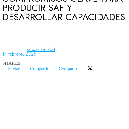
PRODUCIR SAF Y
DESARROLLAR CAPACIDADES
Aeronáutica
Aeropuertos
Redacción A21
14 febrero, 2025
5
Columnistas
SHARES
Enviar
Compartir
Compartir
Organismos
Aeroespacial
Innovación