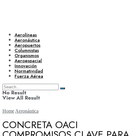
Aerolíneas
Aeronáutica
Aeropuertos
Columnistas
Organismos
Aeroespacial
Innovación
Normatividad
Fuerza Aérea
No Result
View All Result
Home
Aeronáutica
CONCRETA OACI
COMPROMISOS CLAVE PARA
Aerolíneas