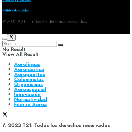
Política de cookies
© 2025 A21 - Todos los derechos reservados.
No Result
View All Result
Aerolíneas
Aeronáutica
Aeropuertos
Columnistas
Organismos
Aeroespacial
Innovación
Normatividad
Fuerza Aérea
© 2023 T21. Todos los derechos reservados