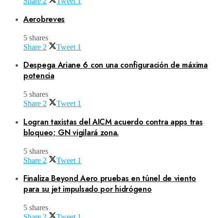
Share
2
Tweet
1
Aerobreves
5 shares
Share
2
Tweet
1
Despega Ariane 6 con una configuración de máxima
potencia
5 shares
Share
2
Tweet
1
Logran taxistas del AICM acuerdo contra apps tras
bloqueo; GN vigilará zona.
5 shares
Share
2
Tweet
1
Finaliza Beyond Aero pruebas en túnel de viento
para su jet impulsado por hidrógeno
5 shares
Share
2
Tweet
1