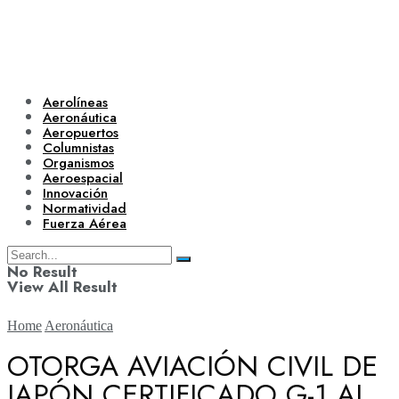
Aerolíneas
Aeronáutica
Aeropuertos
Columnistas
Organismos
Aeroespacial
Innovación
Normatividad
Fuerza Aérea
No Result
View All Result
Home
Aeronáutica
OTORGA AVIACIÓN CIVIL DE
JAPÓN CERTIFICADO G-1 AL
Aerolíneas