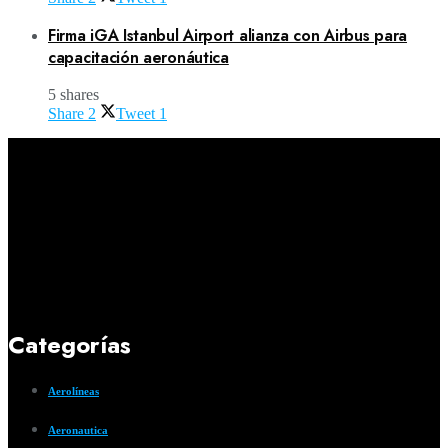
Firma iGA Istanbul Airport alianza con Airbus para
capacitación aeronáutica
5 shares
Share
2
Tweet
1
Categorías
Aerolíneas
Aeronautica