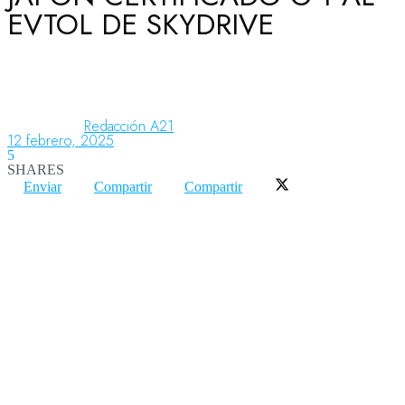
EVTOL DE SKYDRIVE
Aeronáutica
Aeropuertos
Redacción A21
12 febrero, 2025
5
SHARES
Columnistas
Enviar
Compartir
Compartir
Organismos
Aeroespacial
Innovación