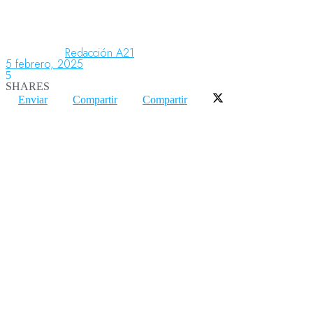
Aeronáutica
Redacción A21
5 febrero, 2025
5
SHARES
Aeropuertos
Enviar
Compartir
Compartir
Columnistas
Organismos
Aeroespacial
Innovación