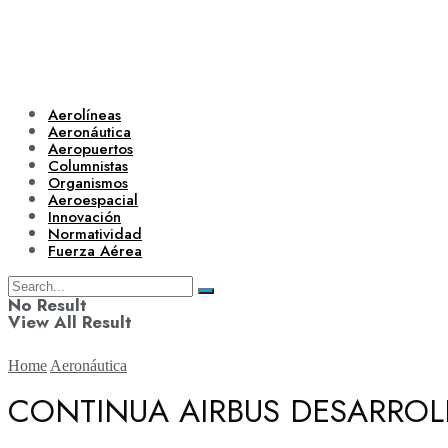
Aerolíneas
Aeronáutica
Aeropuertos
Columnistas
Organismos
Aeroespacial
Innovación
Normatividad
Fuerza Aérea
No Result
View All Result
Home
Aeronáutica
CONTINUA AIRBUS DESARROLL
Aerolíneas