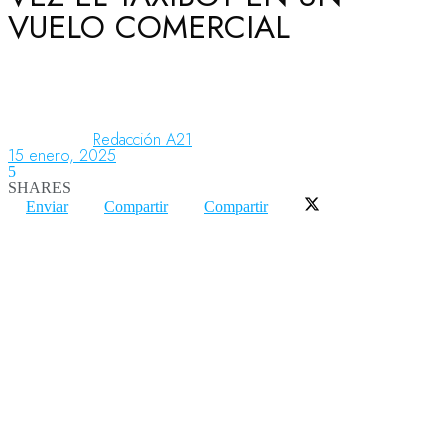
VUELO COMERCIAL
Aeronáutica
Aeropuertos
Redacción A21
15 enero, 2025
5
SHARES
Columnistas
Enviar
Compartir
Compartir
Organismos
Aeroespacial
Innovación