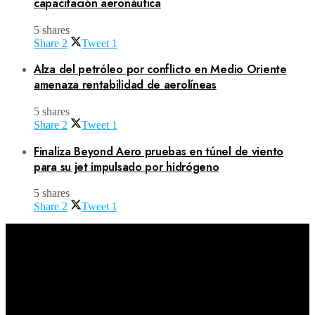
capacitación aeronáutica
5 shares
Share
2
Tweet
1
Alza del petróleo por conflicto en Medio Oriente
amenaza rentabilidad de aerolíneas
5 shares
Share
2
Tweet
1
Finaliza Beyond Aero pruebas en túnel de viento
para su jet impulsado por hidrógeno
5 shares
Share
2
Tweet
1