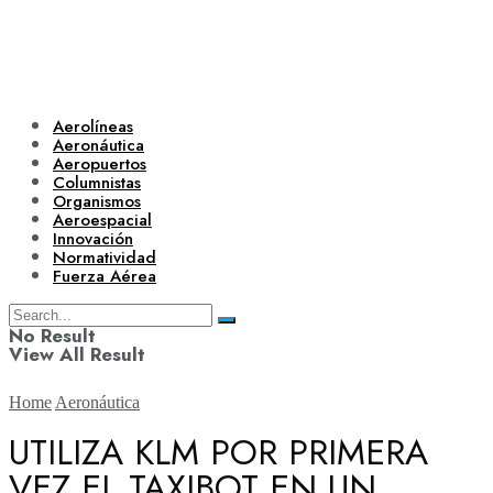
Aerolíneas
Aeronáutica
Aeropuertos
Columnistas
Organismos
Aeroespacial
Innovación
Normatividad
Fuerza Aérea
No Result
View All Result
Home
Aeronáutica
UTILIZA KLM POR PRIMERA
VEZ EL TAXIBOT EN UN
Aerolíneas