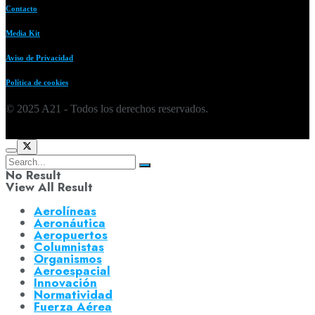
Contacto
Media Kit
Aviso de Privacidad
Política de cookies
© 2025 A21 - Todos los derechos reservados.
No Result
View All Result
Aerolíneas
Aeronáutica
Aeropuertos
Columnistas
Organismos
Aeroespacial
Innovación
Normatividad
Fuerza Aérea