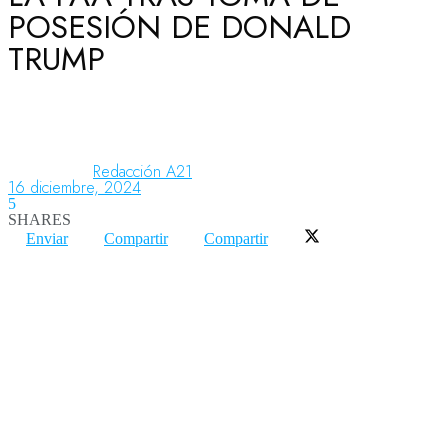
POSESIÓN DE DONALD
TRUMP
Aeronáutica
Aeropuertos
Redacción A21
16 diciembre, 2024
5
Columnistas
SHARES
Enviar
Compartir
Compartir
Organismos
Aeroespacial
Innovación