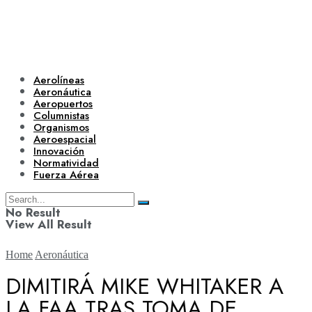
Aerolíneas
Aeronáutica
Aeropuertos
Columnistas
Organismos
Aeroespacial
Innovación
Normatividad
Fuerza Aérea
No Result
View All Result
Home
Aeronáutica
DIMITIRÁ MIKE WHITAKER A
LA FAA TRAS TOMA DE
Aerolíneas