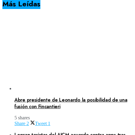
Más Leídas
Abre presidente de Leonardo la posibilidad de una
fusión con Fincantieri
5 shares
Share
2
Tweet
1
Logran taxistas del AICM acuerdo contra apps tras