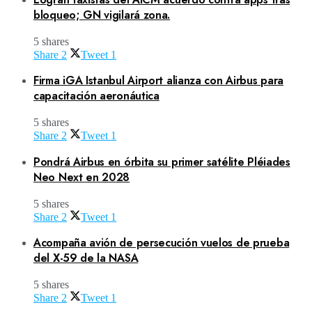
bloqueo; GN vigilará zona.
5 shares
Share
2
Tweet
1
Firma iGA Istanbul Airport alianza con Airbus para
capacitación aeronáutica
5 shares
Share
2
Tweet
1
Pondrá Airbus en órbita su primer satélite Pléiades
Neo Next en 2028
5 shares
Share
2
Tweet
1
Acompaña avión de persecución vuelos de prueba
del X-59 de la NASA
5 shares
Share
2
Tweet
1