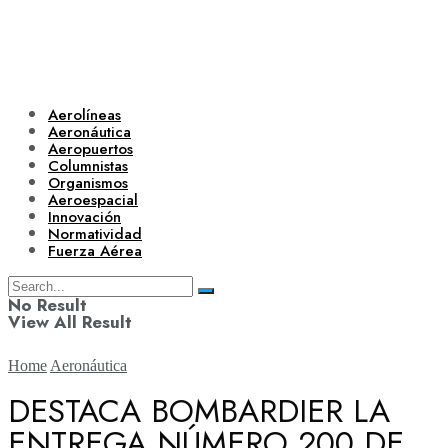
Aerolíneas
Aeronáutica
Aeropuertos
Columnistas
Organismos
Aeroespacial
Innovación
Normatividad
Fuerza Aérea
No Result
View All Result
Home
Aeronáutica
DESTACA BOMBARDIER LA
ENTREGA NÚMERO 200 DE
Aerolíneas