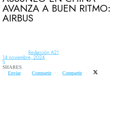
AVANZA A BUEN RITMO:
AIRBUS
Aeronáutica
Aeropuertos
Redacción A21
14 noviembre, 2024
5
Columnistas
SHARES
Enviar
Compartir
Compartir
Organismos
Aeroespacial
Innovación