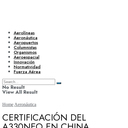
Aerolíneas
Aeronáutica
Aeropuertos
Columnistas
Organismos
Aeroespacial
Innovación
Normatividad
Fuerza Aérea
No Result
View All Result
Home
Aeronáutica
CERTIFICACIÓN DEL
A330NEO EN CHINA
Aerolíneas