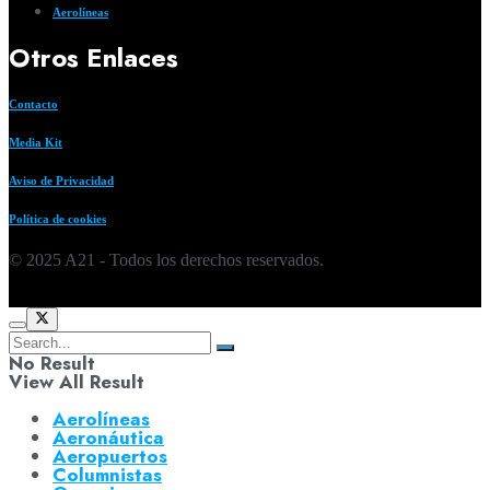
Aerolíneas
Otros Enlaces
Contacto
Media Kit
Aviso de Privacidad
Política de cookies
© 2025 A21 - Todos los derechos reservados.
No Result
View All Result
Aerolíneas
Aeronáutica
Aeropuertos
Columnistas