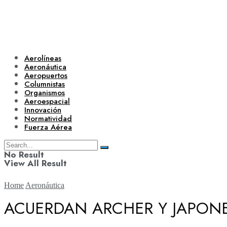
Aerolíneas
Aeronáutica
Aeropuertos
Columnistas
Organismos
Aeroespacial
Innovación
Normatividad
Fuerza Aérea
No Result
View All Result
Home
Aeronáutica
ACUERDAN ARCHER Y JAPONE
Aerolíneas