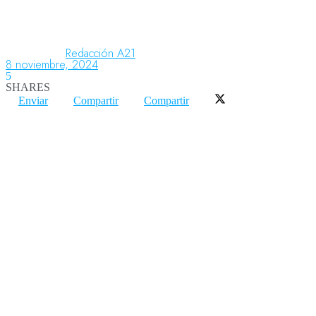
Aeronáutica
Redacción A21
8 noviembre, 2024
5
SHARES
Aeropuertos
Enviar
Compartir
Compartir
Columnistas
Organismos
Aeroespacial
Innovación