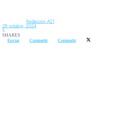
Aeronáutica
Redacción A21
28 octubre, 2024
5
SHARES
Aeropuertos
Enviar
Compartir
Compartir
Columnistas
Organismos
Aeroespacial
Innovación