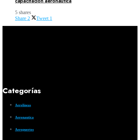
capacitación aeronáutica
5 shares
Share
2
Tweet
1
Categorías
Aerolíneas
Aeronautica
Aeropuertos