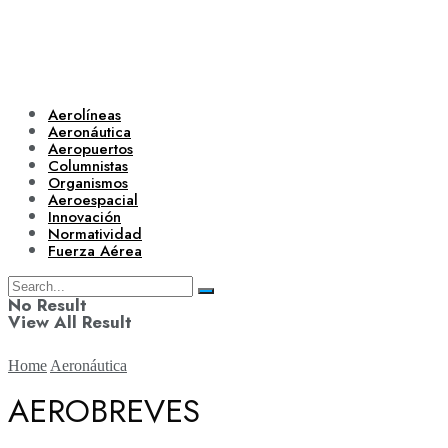
Aerolíneas
Aeronáutica
Aeropuertos
Columnistas
Organismos
Aeroespacial
Innovación
Normatividad
Fuerza Aérea
No Result
View All Result
Home
Aeronáutica
AEROBREVES
Aerolíneas