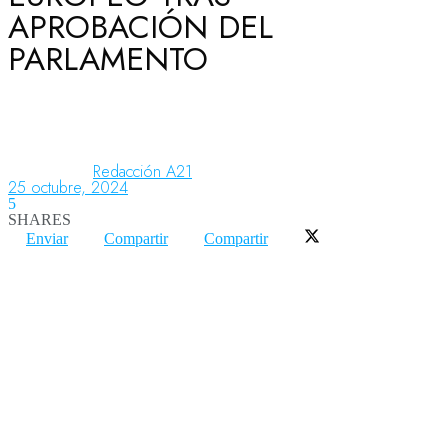
APROBACIÓN DEL
PARLAMENTO
Aeronáutica
Aeropuertos
Redacción A21
25 octubre, 2024
5
Columnistas
SHARES
Enviar
Compartir
Compartir
Organismos
Aeroespacial
Innovación