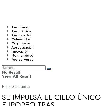
Aerolíneas
Aeronáutica
Aeropuertos
Columnistas
Organismos
Aeroespacial
Innovación
Normatividad
Fuerza Aérea
No Result
View All Result
Home
Aeronáutica
SE IMPULSA EL CIELO ÚNICO
EUROPEO TRAS
Aerolíneas