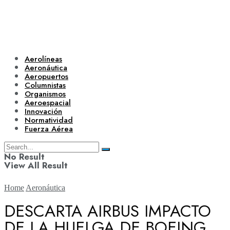
Aerolíneas
Aeronáutica
Aeropuertos
Columnistas
Organismos
Aeroespacial
Innovación
Normatividad
Fuerza Aérea
No Result
View All Result
Home
Aeronáutica
DESCARTA AIRBUS IMPACTO
DE LA HUELGA DE BOEING
Aerolíneas