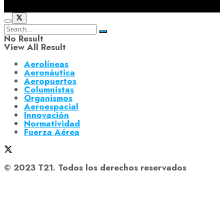
No Result
View All Result
Aerolíneas
Aeronáutica
Aeropuertos
Columnistas
Organismos
Aeroespacial
Innovación
Normatividad
Fuerza Aérea
© 2023 T21. Todos los derechos reservados