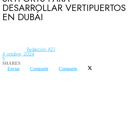
DESARROLLAR VERTIPUERTOS
EN DUBÁI
Aeronáutica
Aeropuertos
Redacción A21
4 octubre, 2024
5
Columnistas
SHARES
Enviar
Compartir
Compartir
Organismos
Aeroespacial
Innovación