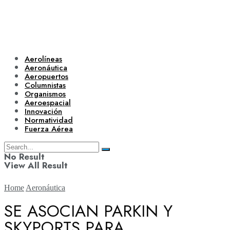
Aerolíneas
Aeronáutica
Aeropuertos
Columnistas
Organismos
Aeroespacial
Innovación
Normatividad
Fuerza Aérea
No Result
View All Result
Home
Aeronáutica
SE ASOCIAN PARKIN Y
SKYPORTS PARA
Aerolíneas