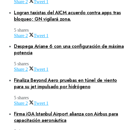
Share
2
Tweet
1
Logran taxistas del AICM acuerdo contra apps tras
bloqueo; GN vigilará zona.
5 shares
Share
2
Tweet
1
Despega Ariane 6 con una configuración de máxima
potencia
5 shares
Share
2
Tweet
1
Finaliza Beyond Aero pruebas en túnel de viento
para su jet impulsado por hidrógeno
5 shares
Share
2
Tweet
1
Firma iGA Istanbul Airport alianza con Airbus para
capacitación aeronáutica