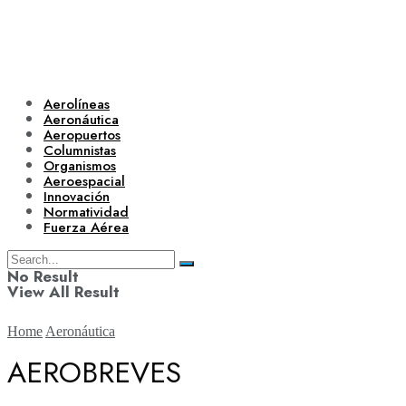
Aerolíneas
Aeronáutica
Aeropuertos
Columnistas
Organismos
Aeroespacial
Innovación
Normatividad
Fuerza Aérea
No Result
View All Result
Home
Aeronáutica
AEROBREVES
Aerolíneas