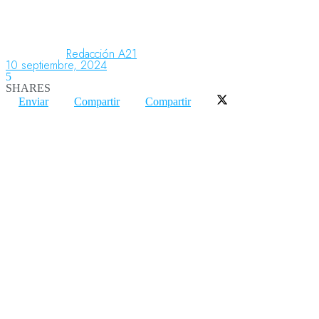
Aeronáutica
Redacción A21
10 septiembre, 2024
5
SHARES
Aeropuertos
Enviar
Compartir
Compartir
Columnistas
Organismos
Aeroespacial
Innovación