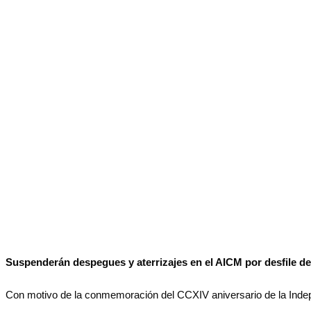
No Result
Normatividad
View All Result
Fuerza Aérea
No Result
View All Result
Suspenderán despegues y aterrizajes en el AICM por desfile de
Con motivo de la conmemoración del CCXIV aniversario de la Indep