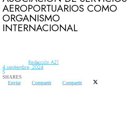
AEROPORTUARIOS COMO
ORGANISMO
Aeronáutica
INTERNACIONAL
Aeropuertos
Redacción A21
Columnistas
4 septiembre, 2024
5
SHARES
Enviar
Compartir
Compartir
Organismos
Aeroespacial
Innovación