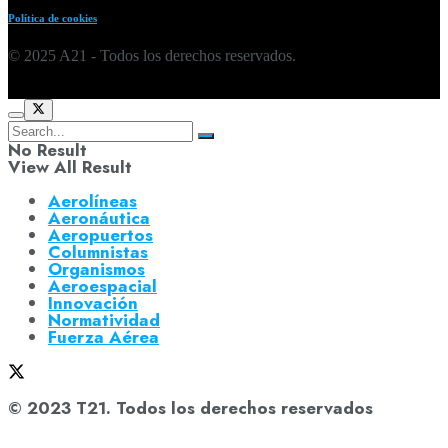
Política de cookies
© 2025 A21 - Todos los derechos reservados.
No Result
View All Result
Aerolíneas
Aeronáutica
Aeropuertos
Columnistas
Organismos
Aeroespacial
Innovación
Normatividad
Fuerza Aérea
© 2023 T21. Todos los derechos reservados