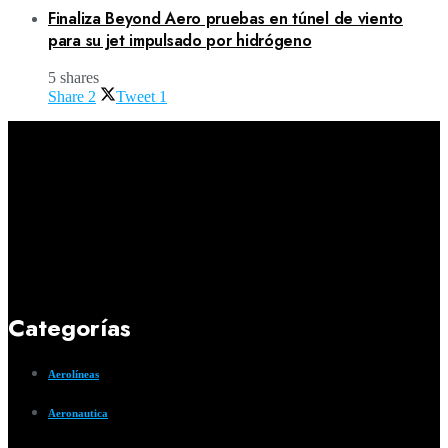
Finaliza Beyond Aero pruebas en túnel de viento
para su jet impulsado por hidrógeno
5 shares
Share
2
Tweet
1
Categorías
Aerolíneas
Aeronautica