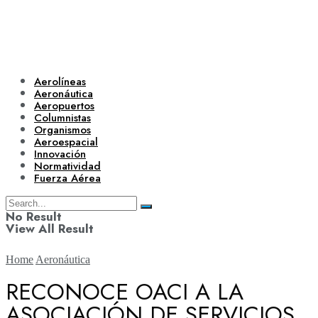
Aerolíneas
Aeronáutica
Aeropuertos
Columnistas
Organismos
Aeroespacial
Innovación
Normatividad
Fuerza Aérea
No Result
View All Result
Home
Aeronáutica
RECONOCE OACI A LA
ASOCIACIÓN DE SERVICIOS
Aerolíneas