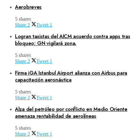
Aerobreves
5 shares
Share
2
Tweet
1
Logran taxistas del AICM acuerdo contra apps tras
bloqueo; GN vigilará zona.
5 shares
Share
2
Tweet
1
Firma iGA Istanbul Airport alianza con Airbus para
capacitación aeronáutica
5 shares
Share
2
Tweet
1
Alza del petróleo por conflicto en Medio Oriente
amenaza rentabilidad de aerolíneas
5 shares
Share
2
Tweet
1